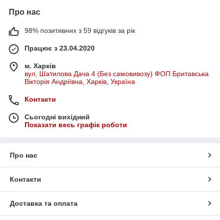
Відгуки та покупка:
Про нас
Домашні апарати та професійні ударно-хвильової
терапії отримують позитивні відгуки за свою
98% позитивних з 59 відгуків за рік
ефективність і зручність використання. Купити ударно-
хвильовий апарат для домашнього використання
Працює з 23.04.2020
можна за доступною ціною. Ударно-хвильові
масажери доступні в Україні, включаючи Київ, та інших
м. Харків
містах.
вул. Шатилова Дача 4 (Без самовивозу) ФОП Бритавська
Вікторія Андріївна, Харків, Україна
Контакти
Сьогодні вихідний
Показати весь графік роботи
Про нас
Контакти
Доставка та оплата