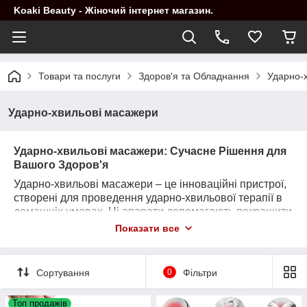
Koaki Beauty - Жіночий інтернет магазин.
Товари та послуги
Здоров'я та Обладнання
Ударно-
Ударно-хвильові масажери
Ударно-хвильові масажери: Сучасне Рішення для
Вашого Здоров'я
Ударно-хвильові масажери – це інноваційні пристрої,
створені для проведення ударно-хвильової терапії в
домашніх умовах. Ці апарати допомагають покращити
кровообіг, зняти м'язове напруження і прискорити
Показати все
відновлення після фізичних навантажень. Технологія,
що використовується в цих пристроях, спочатку була
розроблена для лікування захворювань опорно-
Сортування
0
Фільтри
рухового апарату.
Переваги використання:
Топ продажів