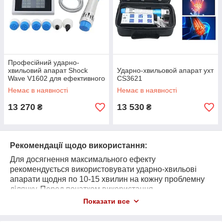
Професійний ударно-
хвильовий апарат Shock
Ударно-хвильовой апарат ухт
Wave V1602 для ефективного
CS3621
зняття болю
Немає в наявності
Немає в наявності
13 270
13 530
₴
₴
Рекомендації щодо використання:
Для досягнення максимального ефекту
рекомендується використовувати ударно-хвильові
апарати щодня по 10-15 хвилин на кожну проблемну
ділянку. Перед початком використання
проконсультуйтесь з лікарем, особливо якщо у вас є
Показати все
хронічні захворювання.