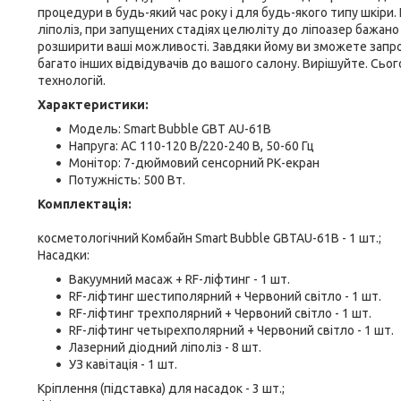
процедури в будь-який час року і для будь-якого типу шкіри
ліполіз, при запущених стадіях целюліту до ліпоазер бажан
розширити ваші можливості. Завдяки йому ви зможете запроп
багато інших відвідувачів до вашого салону. Вирішуйте. Сьог
технологій.
Характеристики:
Модель: Smart Bubble GBT AU-61B
Напруга: AC 110-120 В/220-240 В, 50-60 Гц
Монітор: 7-дюймовий сенсорний РК-екран
Потужність: 500 Вт.
Комплектація:
косметологічний Комбайн Smart Bubble GBTAU-61B - 1 шт.;
Насадки:
Вакуумний масаж + RF-ліфтинг - 1 шт.
RF-ліфтинг шестиполярний + Червоний світло - 1 шт.
RF-ліфтинг трехполярний + Червоний світло - 1 шт.
RF-ліфтинг четырехполярний + Червоний світло - 1 шт.
Лазерний діодний ліполіз - 8 шт.
УЗ кавітація - 1 шт.
Кріплення (підставка) для насадок - 3 шт.;