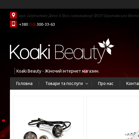
вул. Шатилова Дача 4 (Без самовивозу) ФОП Бритавська Вікторі
+380
(50)
300-33-63
Koaki Beauty - Жіночий інтернет магазин.
Головна
Товари та послуги
Про нас
Конта