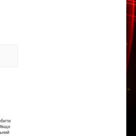
обити
. Якщо
льний