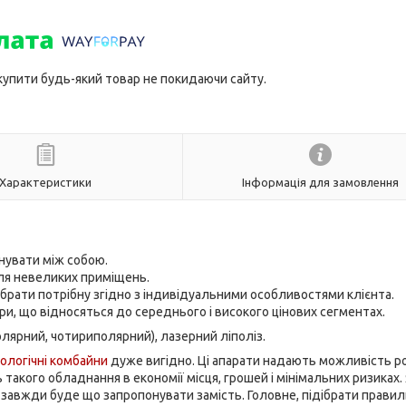
 купити будь-який товар не покидаючи сайту.
Характеристики
Інформація для замовлення
нувати між собою.
для невеликих приміщень.
дібрати потрібну згідно з індивідуальними особливостями клієнта.
и, що відносяться до середнього і високого цінових сегментах.
полярний, чотириполярний), лазерний ліполіз.
ологічні комбайни
дуже вигідно. Ці апарати надають можливість р
ть такого обладнання в економії місця, грошей і мінімальних ризиках
завжди буде що запропонувати замість. Головне, підібрати прави