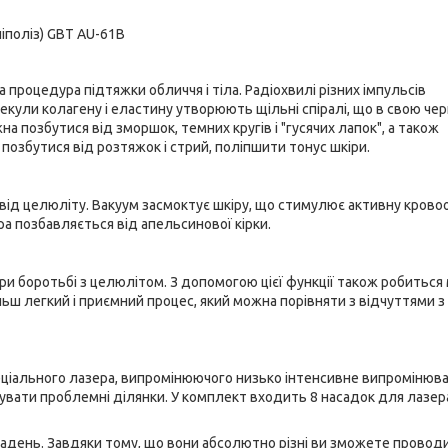
 процедура підтяжки обличчя і тіла. Радіохвилі різних імпульсів
екули колагену і еластину утворюють щільні спіралі, що в свою чер
позбутися від зморшок, темних кругів і "гусячих лапок", а також
позбутися від розтяжок і стрий, поліпшити тонус шкіри.
ід целюліту. Вакуум засмоктує шкіру, що стимулює активну кровоо
ра позбавляється від апельсинової кірки.
ри боротьбі з целюлітом. З допомогою цієї функції також робиться
ільш легкий і приємний процес, який можна порівняти з відчуттями з
пеціального лазера, випромінюючого низько інтенсивне випромінюва
вати проблемні ділянки. У комплект входить 8 насадок для лазер
ладень. Завдяки тому, що вони абсолютно різні ви зможете провод