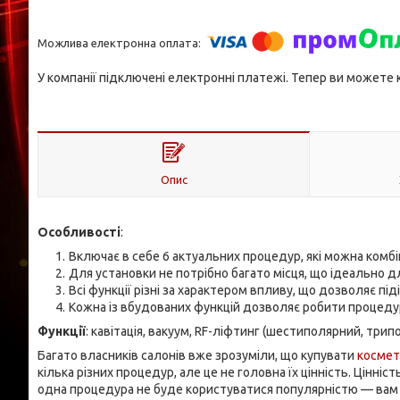
У компанії підключені електронні платежі. Тепер ви можете
Опис
Особливості
:
Включає в себе 6 актуальних процедур, які можна комбі
Для установки не потрібно багато місця, що ідеально 
Всі функції різні за характером впливу, що дозволяє пі
Кожна із вбудованих функцій дозволяє робити процедур
Функції
: кавітація, вакуум, RF-ліфтинг (шестиполярний, три
Багато власників салонів вже зрозуміли, що купувати
космет
кілька різних процедур, але це не головна їх цінність. Цінніс
одна процедура не буде користуватися популярністю — вам 