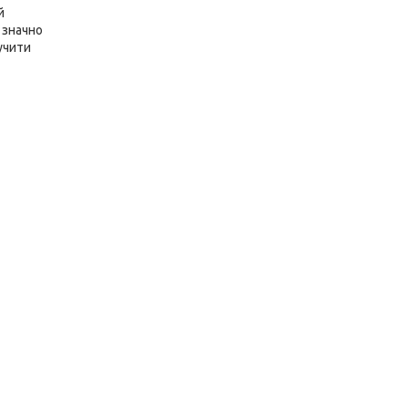
й
 значно
учити