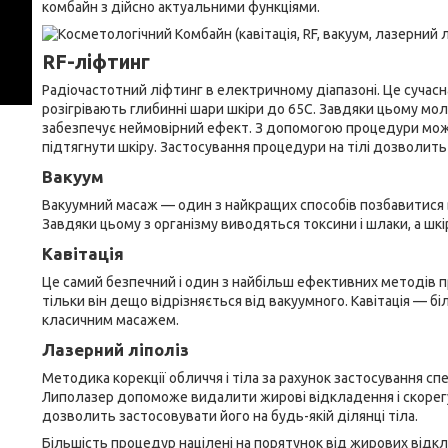
комбайн з дійсно актуальними функціями.
RF-ліфтинг
Радіочастотний ліфтинг в електричному діапазоні. Це сучасна
розігрівають глибинні шари шкіри до 65С. Завдяки цьому мол
забезпечує неймовірний ефект. З допомогою процедури можна 
підтягнути шкіру. Застосування процедури на тілі дозволить 
Вакуум
Вакуумний масаж — один з найкращих способів позбавитися в
Завдяки цьому з організму виводяться токсини і шлаки, а шкі
Кавітація
Це самий безпечний і один з найбільш ефективних методів п
тільки він дещо відрізняється від вакуумного. Кавітація — б
класичним масажем.
Лазерний ліполіз
Методика корекції обличчя і тіла за рахунок застосування с
Липолазер допоможе видалити жирові відкладення і скорегу
дозволить застосовувати його на будь-якій ділянці тіла.
Більшість процедур націлені на порятунок від жирових відк