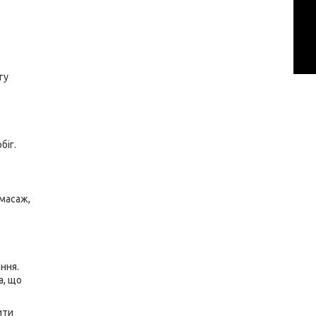
гу
біг.
 масаж,
ння.
а, що
ити