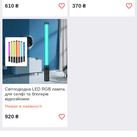
610
370
₴
₴
Світлодіодна LED RGB лампа
для селфі та блогерів
відеозйомки
Немає в наявності
920
₴