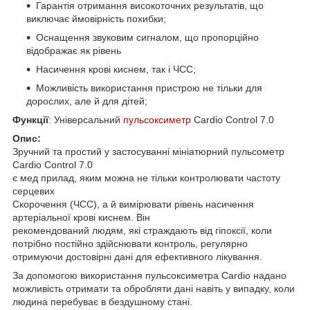
Гарантія отримання високоточних результатів, що
виключає ймовірність похибки;
Оснащення звуковим сигналом, що пропорційно
відображає як рівень
Насичення крові киснем, так і ЧСС;
Можливість використання пристрою не тільки для
дорослих, але й для дітей;
Функції
: Універсальний
пульсоксиметр
Cardio Control 7.0
Опис:
Зручний та простий у застосуванні мініатюрний пульсометр
Cardio Control 7.0
є мед прилад, яким можна не тільки контролювати частоту
серцевих
Скорочення (ЧСС), а й вимірювати рівень насичення
артеріальної крові киснем. Він
рекомендований людям, які страждають від гіпоксії, коли
потрібно постійно здійснювати контроль, регулярно
отримуючи достовірні дані для ефективного лікування.
За допомогою використання пульсоксиметра Cardio надано
можливість отримати та обробляти дані навіть у випадку, коли
людина перебуває в бездушному стані.