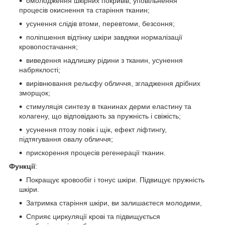
омолодження шкірних покривів, уповільнення
процесів окиснення та старіння тканин;
усунення слідів втоми, перевтоми, безсоння;
поліпшення відтінку шкіри завдяки нормалізації
кровопостачання;
виведення надлишку рідини з тканин, усунення
набряклості;
вирівнювання рельєфу обличчя, згладження дрібних
зморщок;
стимуляція синтезу в тканинах дерми еластину та
колагену, що відповідають за пружність і свіжість;
усунення птозу повік і щік, ефект ліфтингу,
підтягування овалу обличчя;
прискорення процесів регенерації тканин.
Функції
:
Покращує кровообіг і тонус шкіри. Підвищує пружність
шкіри.
Затримка старіння шкіри, ви залишаєтеся молодими,
Сприяє циркуляції крові та підвищується