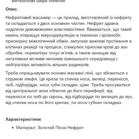
метаболізм шкіри обличчя
Опис
:
Нефритовий масажер — це прилад, виготовлений із нефриту
та складається з двох основних частин. Нефрит здавна
наділяли дивовижними властивостями. Вважається, що такий
камінь покращує мікроциркуляцію в тканинах і кровообіг,
прискорює міжклітинний обмін, запускає важливі протікання в
клітинах реакції та процеси, стимулює приплив крові до зон
обробки, нормалізує тонус м'язів, а також захищає від
негативних впливів чинників зовнішнього середовища і
нейтралізує активність вільних радикалів.
Треба опрацьовувати основні масажні лінії, що збігаються з
струмом лімфи. Це крила та спинка носа, вилиці, перенісся,
лоб, підборіддя, носо губні складки, щіки. Треба просуватися
від центральної зони обличчя до його периферії: від
перенісся по лобі до скронь, від підборіддя по вилицях до вух,
від спинки носа по його крилах, по носо-губних складках.
Характеристики
:
Матеріал: Золотий Пісок Нефрит