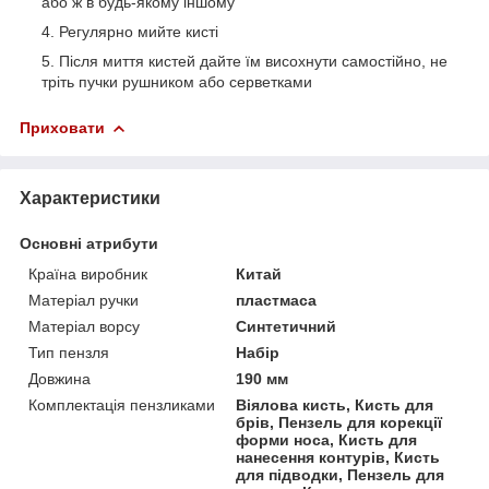
або ж в будь-якому іншому
Регулярно мийте кисті
Після миття кистей дайте їм висохнути самостійно, не
тріть пучки рушником або серветками
Приховати
Характеристики
Основні атрибути
Країна виробник
Китай
Матеріал ручки
пластмаса
Матеріал ворсу
Синтетичний
Тип пензля
Набір
Довжина
190 мм
Комплектація пензликами
Віялова кисть, Кисть для
брів, Пензель для корекції
форми носа, Кисть для
нанесення контурів, Кисть
для підводки, Пензель для