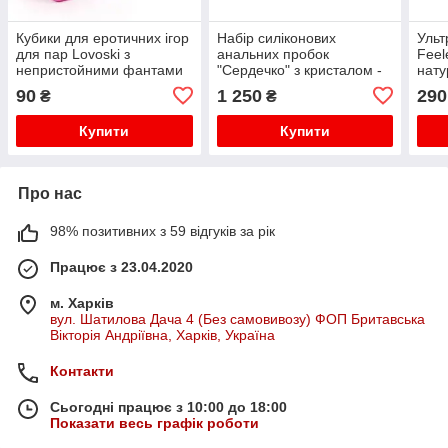
Кубики для еротичних ігор
Набір силіконових
Ульт
для пар Lovoski з
анальних пробок
Feel
непристойними фантами
"Сердечко" з кристалом -
нату
2 шт Рожевий та Чорний
Чорний - 3 шт (S/M/L) -
макс
90
1 250
290
₴
₴
Анальні іграшки
10 ш
Купити
Купити
Про нас
98% позитивних з 59 відгуків за рік
Працює з 23.04.2020
м. Харків
вул. Шатилова Дача 4 (Без самовивозу) ФОП Бритавська
Вікторія Андріївна, Харків, Україна
Контакти
Сьогодні працює з 10:00 до 18:00
Показати весь графік роботи