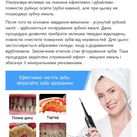
Ультразвук впливає на тканини ефективно і дбайливо -
повністю руйнує освіти (зубні камені), але при цьому не
пошкоджує зубну емаль.
Після того як основне завдання виконане - усунутий зубний
наліт, - здійснюється полірування зубної емалі. Дана
процедура дозволяє прибрати залишки твердих відкладень,
повністю очистити поверхню зубів від нерівностей. Для цього
застосовуються абразивні склади, іноді з додаванням
відбілювача. Заключним етапом стає фторування зубів. Така
процедура закріплює отриманий ефект - зміцнює емаль і
збагачує її мінеральними речовинами.