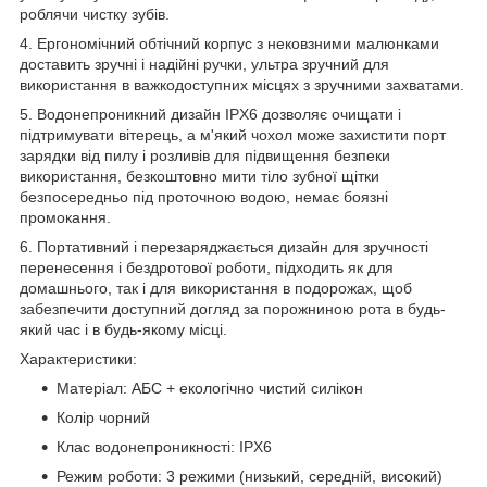
роблячи чистку зубів.
4. Ергономічний обтічний корпус з нековзними малюнками
доставить зручні і надійні ручки, ультра зручний для
використання в важкодоступних місцях з зручними захватами.
5. Водонепроникний дизайн IPX6 дозволяє очищати і
підтримувати вітерець, а м'який чохол може захистити порт
зарядки від пилу і розливів для підвищення безпеки
використання, безкоштовно мити тіло зубної щітки
безпосередньо під проточною водою, немає боязні
промокання.
6. Портативний і перезаряджається дизайн для зручності
перенесення і бездротової роботи, підходить як для
домашнього, так і для використання в подорожах, щоб
забезпечити доступний догляд за порожниною рота в будь-
який час і в будь-якому місці.
Характеристики:
Матеріал: АБС + екологічно чистий силікон
Колір чорний
Клас водонепроникності: IPX6
Режим роботи: 3 режими (низький, середній, високий)