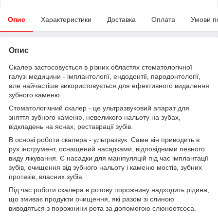
Опис
Характеристики
Доставка
Оплата
Умови п
Опис
Скалер застосовується в різних областях стоматологічної
галузі медицини - імплантології, ендодонтії, пародонтології,
але найчастіше використовується для ефективного видалення
зубного каменю.
Стоматологічний скалер - це ультразвуковий апарат для
зняття зубного каменю, невеликого нальоту на зубах,
відкладень на яснах, реставрації зубів.
В основі роботи скалера - ультразвук. Саме він приводить в
рух інструмент, оснащений насадками, відповідними певного
виду лікування. Є насадки для маніпуляцій під час імплантації
зубів, очищення від зубного нальоту і каменю мостів, зубних
протезів, власних зубів.
Під час роботи скалера в ротову порожнину надходить рідина,
що змиває продукти очищення, які разом зі слиною
виводяться з порожнини рота за допомогою слюноотсоса.