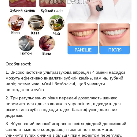
Особливості:
1. Високочастотна ультразвукова вібрація і 4 змінні насадки
можуть ефективно видаляти зубний камінь, камінь, зубний
наліт, плями чаю, м'які і безболісні, щоб уникнути
пошкодження зубів.
2. Три регульованих рівня передачі дозволяють швидко
перемикатися однією кнопкою управління, підходить для
різних типів зубів і підходить для багатофункціональних
додатків.
3. Вбудований високої яскравості світлодіодний допоміжний
світло в тьмяною середовищі і темної ночі допомагає
уникнути тупих кінчиків з більш чітким ефектом перегляду,