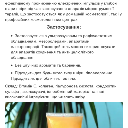
ефективному проникненню електричних імпульсів у глибокі
шари шкіри під час застосування апаратів мікрострумової
терапії, що застосовуються як у домашній косметології, так і у
професійних косметологічних центрах.
Застосування:
Застосовується з ультразвуковим та радіочастотним
обладнанням, мезоролерами, апаратами
електропорації. Також цей гель можна використовувати
для апаратів схуднення та антицелюлітного
обладнання.
Без штучних ароматів та барвників.
Підходить для будь-якого типу шкіри, гіпоалергенно.
Підходить як для обличчя, так тіла.
Склад: Вітамін С, колаген, гіалуронова кислота, хондроїтин
сульфат, зволожувачі, іонообмінний матеріал та інші
високоякісні інгредієнти, що живлять шкіру.