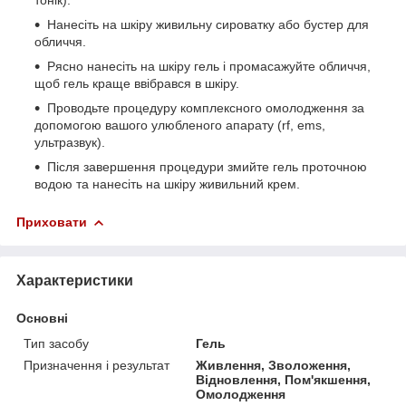
тонік).
Нанесіть на шкіру живильну сироватку або бустер для
обличчя.
Рясно нанесіть на шкіру гель і промасажуйте обличчя,
щоб гель краще ввібрався в шкіру.
Проводьте процедуру комплексного омолодження за
допомогою вашого улюбленого апарату (rf, ems,
ультразвук).
Після завершення процедури змийте гель проточною
водою та нанесіть на шкіру живильний крем.
Приховати
Характеристики
Основні
Тип засобу
Гель
Призначення і результат
Живлення, Зволоження,
Відновлення, Пом'якшення,
Омолодження