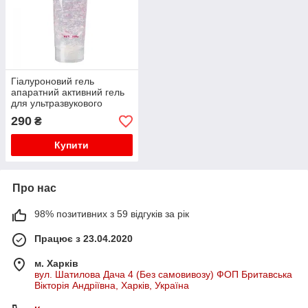
Гіалуроновий гель
апаратний активний гель
для ультразвукового
чищення обличчя Royal
290
₴
Facial Gel 300 г
Купити
Про нас
98% позитивних з 59 відгуків за рік
Працює з 23.04.2020
м. Харків
вул. Шатилова Дача 4 (Без самовивозу) ФОП Бритавська
Вікторія Андріївна, Харків, Україна