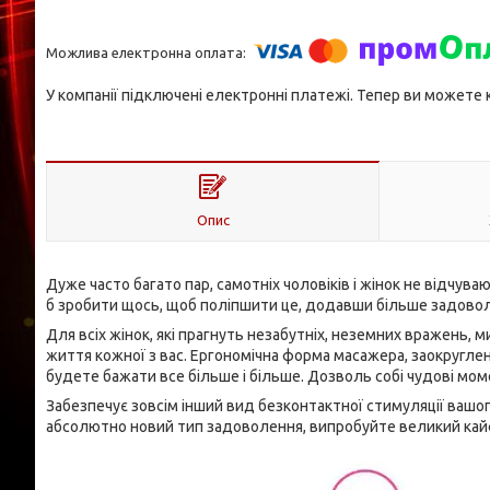
У компанії підключені електронні платежі. Тепер ви можете
Опис
Дуже часто багато пар, самотніх чоловіків і жінок не відчу
б зробити щось, щоб поліпшити це, додавши більше задовол
Для всіх жінок, які прагнуть незабутніх, неземних вражень,
життя кожної з вас. Ергономічна форма масажера, заокруглен
будете бажати все більше і більше. Дозволь собі чудові мо
Забезпечує зовсім інший вид безконтактної стимуляції вашого
абсолютно новий тип задоволення, випробуйте великий кайф 