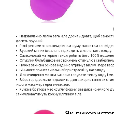
Надзвичайно легка вага, але досить довга, щоб самості
досить зручний.
Різні режими з низьким рівнем шуму, захистом конфіде
Вузький кінчик ідеально підходить для легкого входу.
Силіконовий матеріал також робить його 100% водонепр
Опуклий бульбашковий стрижень стимулює і забезпечу
Гнучка захисна основа надійно утримує вилку і перетв
Він може принести вам найпристраснішу насолоду.
Для очищення можна використовувати теплу воду і мил
Вібратор ідеально підходить для використання як стиму
іншого масажера ерогенних зон.
Ручка вібратора має круглу форму, завдяки чому його ду
стимулюватимуть кожну клітинку тіла.