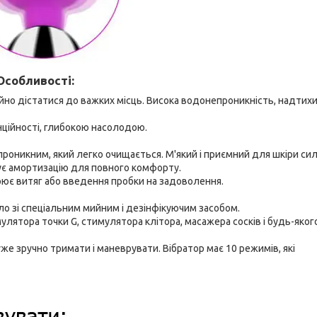
Особливості:
йно дістатися до важких місць. Висока водонепроникність, надтихи
нційності, глибокою насолодою.
оникним, який легко очищається. М'який і приємний для шкіри сил
є амортизацію для повного комфорту.
орює витяг або введення пробки на задоволення.
о зі спеціальним мийним і дезінфікуючим засобом.
лятора точки G, стимулятора клітора, масажера сосків і будь-яког
же зручно тримати і маневрувати. Вібратор має 10 режимів, які