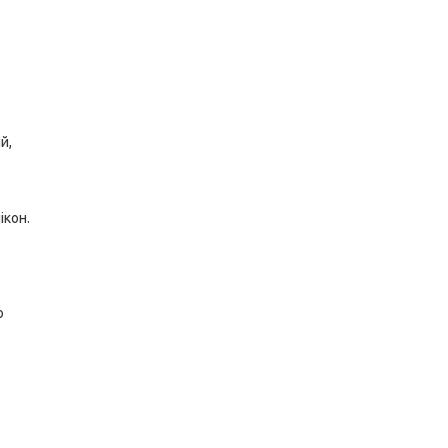
й,
ікон.
о