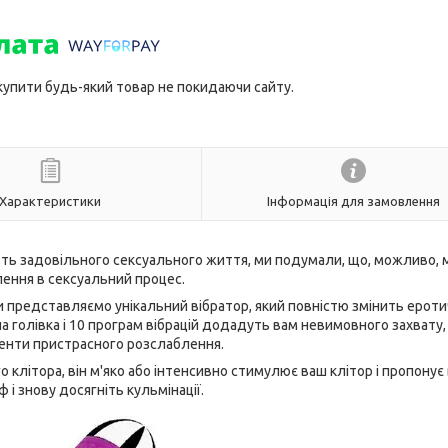
 купити будь-який товар не покидаючи сайту.
Характеристики
Інформація для замовлення
вають задовільного сексуального життя, ми подумали, що, можливо, 
ення в сексуальний процес.
 ми представляємо унікальний вібратор, який повністю змінить ерот
а голівка і 10 програм вібрацій додадуть вам невимовного захвату,
менти пристрасного розслаблення.
 клітора, він м'яко або інтенсивно стимулює ваш клітор і пропонує
і знову досягніть кульмінації.