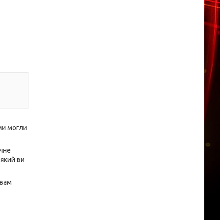
ми могли
ичне
 який ви
 вам