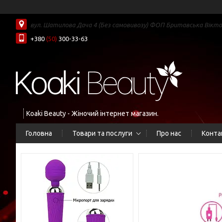
вул. Шатилова Дача 4 (Без самовивозу) ФОП Бритавська Вікторі
+380
(50)
300-33-63
Koaki Beauty - Жіночий інтернет магазин.
Головна
Товари та послуги
Про нас
Конта