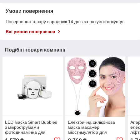
Умови повернення
Повернення товару впродовж 14 днів за рахунок покупця
Всі умови повернення
Подібні товари компанії
LED маска Smart Bubbles
Електрична силіконова
Апар
з мікрострумами
маска масажер
елек
фотодинамічна для
міостимулятор для
ліфт
обличчя і накладкою для
обличчя проти зморшок
обл