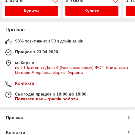
1 570
2 760
1 7
₴
₴
шиї (7 світлових спектрів)
біли
Купити
Купити
Про нас
98% позитивних з 59 відгуків за рік
Працює з 23.04.2020
м. Харків
вул. Шатилова Дача 4 (Без самовивозу) ФОП Бритавська
Вікторія Андріївна, Харків, Україна
Контакти
Сьогодні працює з 10:00 до 18:00
Показати весь графік роботи
Про нас
Контакти