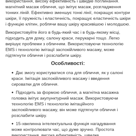
використання, високу ефективність і швидке поглинання.
магнітний масаж обличчя, що імітує масаж, розгладження
тонких ліній. Ефективно зменшує тонкі лінії, покращує контури
шкіри, її пружність і еластичність, покращує еластичність шкіри
і функцію клітин, роблячи вашу шкіру красивішою і молодшою.
Використовуйте його в будь-який час і в будь-якому місці,
підходить для дому, салону краси, перукарні тощо. Легко
вирішує проблеми з обличчям. Використовуючи технологію
EMS і технологію імітації заспокійливого масажу, може
підтягнути обличчя і розслабити шкіру.
Особливості:
Дає змогу користуватися спа для обличчя, як у салоні
краси. Імітація заспокійливого масажу і введення
сироватки для обличчя.
Підходить за формою обличчя, а магнітна масажна
головка імітує акупунктурний масаж. Використовуючи
технологію EMS і технологію імітаційного
заспокійливого масажу, він може підтягнути обличчя і
розслабити шкіру.
15-хвилинна інтелектуальна функція нагадування
може контролювати час, що дуже зручно. Простота
використання, висока ефективність, швидке