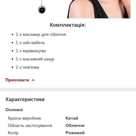
Комплектація:
1 х масажер для обличчя
1 x usb-кабель
1 х керівництво
1 х масажний шнур
2 х пов'язка
Приховати
Характеристики
Основні
Країна виробник
Китай
Область застосування
Обличчя
Колір
Рожевий