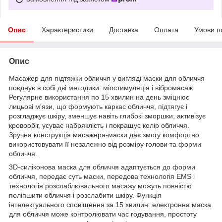
Опис
Характеристики
Доставка
Оплата
Умови п
Опис
Масажер для підтяжки обличчя у вигляді маски для обличчя
поєднує в собі дві методики: міостимуляція і вібромасаж.
Регулярне використання по 15 хвилин на день зміцнює
лицьові м'язи, що формують каркас обличчя, підтягує і
розгладжує шкіру, зменшує навіть глибокі зморшки, активізує
кровообіг, усуває набряклість і покращує колір обличчя.
Зручна конструкція масажера-маски дає змогу комфортно
використовувати її незалежно від розміру голови та форми
обличчя.
3D-силіконова маска для обличчя адаптується до форми
обличчя, передає суть маски, передова технологія EMS і
технологія розслаблювального масажу можуть повністю
поліпшити обличчя і розслабити шкіру. Функція
інтелектуального сповіщення за 15 хвилин: електронна маска
для обличчя може контролювати час годування, простоту