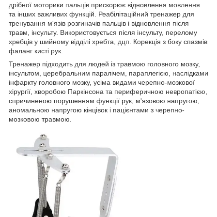
дрібної моторики пальців прискорює відновлення мовлення
та інших важливих функцій. Реабілітаційний тренажер для
тренування м'язів розгиначів пальців і відновлення після
травм, інсульту. Використовується після інсульту, перелому
хребців у шийному відділі хребта, дцп. Корекція з боку спазмів
фаланг кисті рук.
Тренажер підходить для людей із травмою головного мозку,
інсультом, церебральним паралічем, параплегією, наслідками
інфаркту головного мозку, усіма видами черепно-мозкової
хірургії, хворобою Паркінсона та периферичною невропатією,
спричиненою порушенням функції рук, м'язовою напругою,
аномальною напругою кінцівок і пацієнтами з черепно-
мозковою травмою.