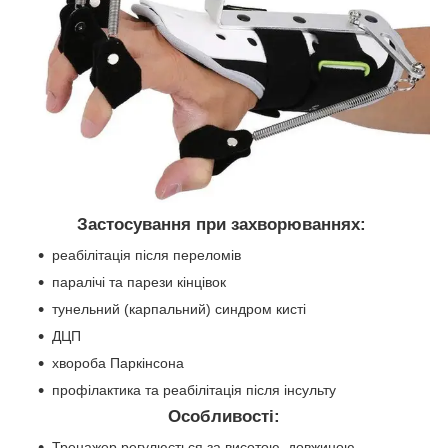
Застосування при захворюваннях:
реабілітація після переломів
паралічі та парези кінцівок
тунельний (карпальний) синдром кисті
ДЦП
хвороба Паркінсона
профілактика та реабілітація після інсульту
Особливості:
Тренажер регулюється за висотою, довжиною,