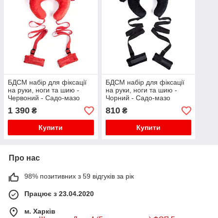
БДСМ набір для фіксації
БДСМ набір для фіксації
на руки, ноги та шию -
на руки, ноги та шию -
Червоний - Садо-мазо
Чорний - Садо-мазо
1 390
810
₴
₴
Купити
Купити
Про нас
98% позитивних з 59 відгуків за рік
Працює з 23.04.2020
м. Харків