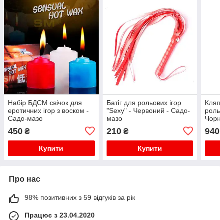
Набір БДСМ свічок для
Батіг для рольових ігор
Кляп
еротичних ігор з воском -
"Sexy" - Червоний - Садо-
роль
Садо-мазо
мазо
Чорн
450
210
940
₴
₴
Купити
Купити
Про нас
98% позитивних з 59 відгуків за рік
Працює з 23.04.2020