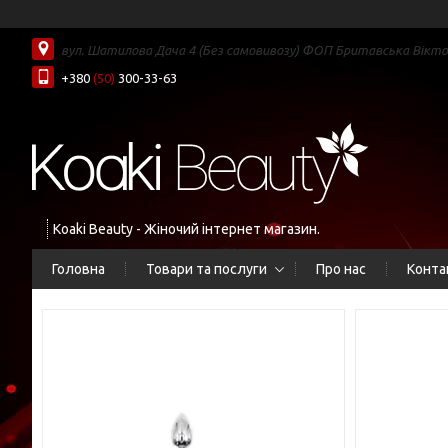
вул. Шатилова Дача 4 (Без самовивозу) ФОП Бритавська Вікторі
+380
(50)
300-33-63
Koaki Beauty - Жіночий інтернет магазин.
Головна
Товари та послуги
Про нас
Конта