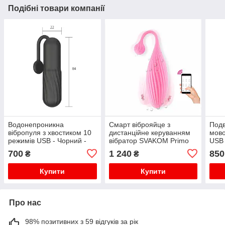
Подібні товари компанії
Водонепроникна
Смарт віброяйце з
Подв
вібропуля з хвостиком 10
дистанційне керуванням
мово
режимів USB - Чорний -
вібратор SVAKOM Primo
USB 
Вібратори
Wine для жінок 15,8 см
Вібр
700
1 240
850
₴
₴
Рожевий
Купити
Купити
Про нас
98% позитивних з 59 відгуків за рік