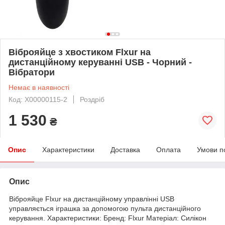
Віброяйце з хвостиком Flxur на
дистанційному керуванні USB - Чорний -
Вібратори
Немає в наявності
Код: X00000115-2
Роздріб
1 530
₴
Опис
Характеристики
Доставка
Оплата
Умови п
Опис
Віброяйце Flxur на дистанційному управлінні USB
управляється іграшка за допомогою пульта дистанційного
керування. Характеристики: Бренд: Flxur Матеріал: Силікон