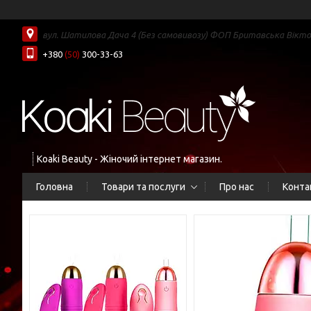
вул. Шатилова Дача 4 (Без самовивозу) ФОП Бритавська Вікторі
+380
(50)
300-33-63
Koaki Beauty - Жіночий інтернет магазин.
Головна
Товари та послуги
Про нас
Конта