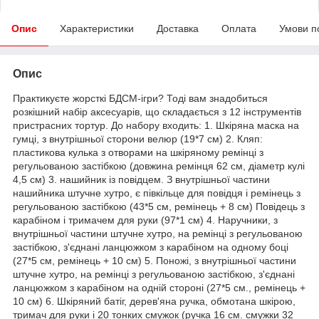
Опис
Характеристики
Доставка
Оплата
Умови п
Опис
Практикуєте жорсткі БДСМ-ігри? Тоді вам знадобиться
розкішний набір аксесуарів, що складається з 12 інструментів
пристрасних тортур. До набору входить: 1. Шкіряна маска на
гумці, з внутрішньої сторони велюр (19*7 см) 2. Кляп:
пластикова кулька з отворами на шкіряному ремінці з
регульованою застібкою (довжина ремінця 62 см, діаметр кулі
4,5 см) 3. нашийник із повідцем. З внутрішньої частини
нашийника штучне хутро, є півкільце для повідця і ремінець з
регульованою застібкою (43*5 см, ремінець + 8 см) Повідець з
карабіном і тримачем для руки (97*1 см) 4. Наручники, з
внутрішньої частини штучне хутро, на ремінці з регульованою
застібкою, з'єднані ланцюжком з карабіном на одному боці
(27*5 см, ремінець + 10 см) 5. Поножі, з внутрішньої частини
штучне хутро, на ремінці з регульованою застібкою, з'єднані
ланцюжком з карабіном на одній стороні (27*5 см., ремінець +
10 см) 6. Шкіряний батіг, дерев'яна ручка, обмотана шкірою,
тримач для руки і 20 тонких смужок (ручка 16 см. смужки 32