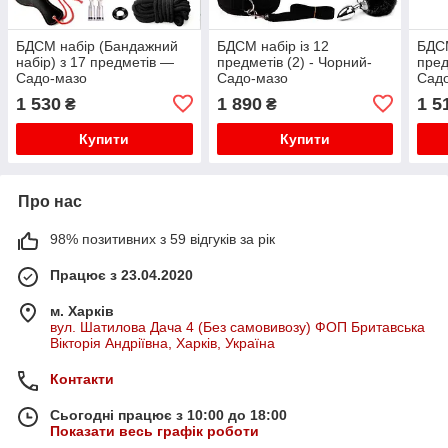
БДСМ набір (Бандажний
БДСМ набір із 12
БДСМ
набір) з 17 предметів —
предметів (2) - Чорний-
пред
Садо-мазо
Садо-мазо
Сад
1 530
1 890
1 5
₴
₴
Купити
Купити
Про нас
98% позитивних з 59 відгуків за рік
Працює з 23.04.2020
м. Харків
вул. Шатилова Дача 4 (Без самовивозу) ФОП Бритавська
Вікторія Андріївна, Харків, Україна
Контакти
Сьогодні працює з 10:00 до 18:00
Показати весь графік роботи