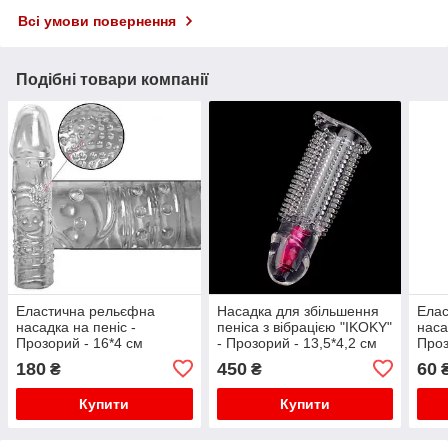
Всі умови повернення
Подібні товари компанії
Еластична рельєфна
Насадка для збільшення
Ела
насадка на пеніс -
пеніса з вібрацією "IKOKY"
наса
Прозорий - 16*4 см
- Прозорий - 13,5*4,2 см
Проз
180
450
60
₴
₴
Купити
Купити