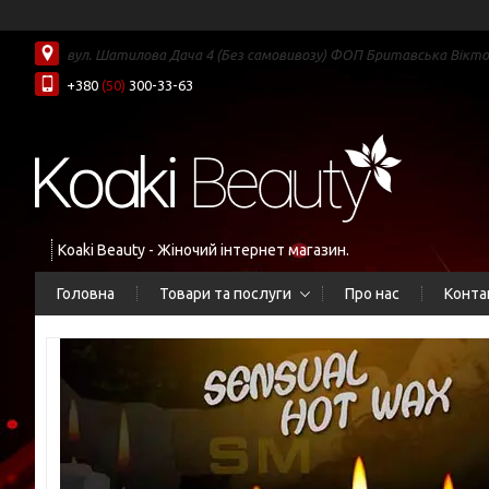
вул. Шатилова Дача 4 (Без самовивозу) ФОП Бритавська Вікторі
+380
(50)
300-33-63
Koaki Beauty - Жіночий інтернет магазин.
Головна
Товари та послуги
Про нас
Конта