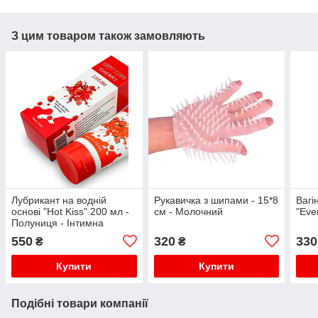
З цим товаром також замовляють
Лубрикант на водній
Рукавичка з шипами - 15*8
Вагі
основі "Hot Kiss" 200 мл -
см - Молочний
"Eve
Полуниця - Інтимна
змазка
550
320
330
₴
₴
Купити
Купити
Подібні товари компанії