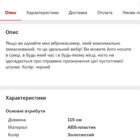
Опис
Характеристики
Доставка
Оплата
Умови п
Опис
Якщо ви шукайте міні вібромасажер, який максимально
замаскований, то це ідеальний вибір! Ви можете його носити
в сумці, в будь-який час і в будь-якому місці, ніхто не
здогадається про справжнє призначення цієї пустотливої
штучки. Колір: чорний
Характеристики
Основні атрибути
Довжина
115 см
Матеріал
ABS-пластик
Колір
Золотистий