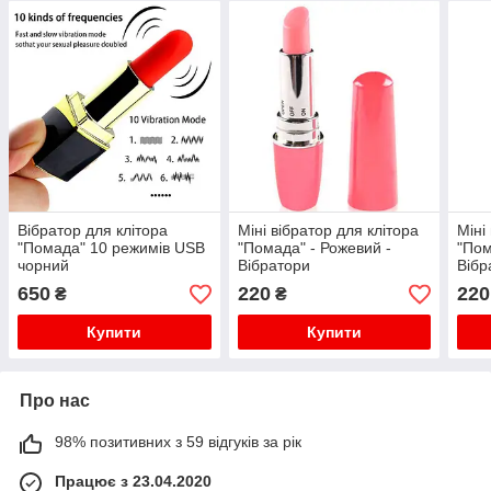
Вібратор для клітора
Міні вібратор для клітора
Міні
"Помада" 10 режимів USB
"Помада" - Рожевий -
"Пом
чорний
Вібратори
Вібр
650
220
220
₴
₴
Купити
Купити
Про нас
98% позитивних з 59 відгуків за рік
Працює з 23.04.2020