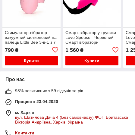
Стимулятор-вібратор
Смарт-вібратор у трусики
Смар
вакуумний силіконовий на
Love Spouse - Червоний -
Love
палець Little Bee 3-в-1 з 7
Смарт вібратори
Смар
режимами Рожевий
790
1 560
1 2
₴
₴
Купити
Купити
Про нас
98% позитивних з 59 відгуків за рік
Працює з 23.04.2020
м. Харків
вул. Шатилова Дача 4 (Без самовивозу) ФОП Бритавська
Вікторія Андріївна, Харків, Україна
Контакти