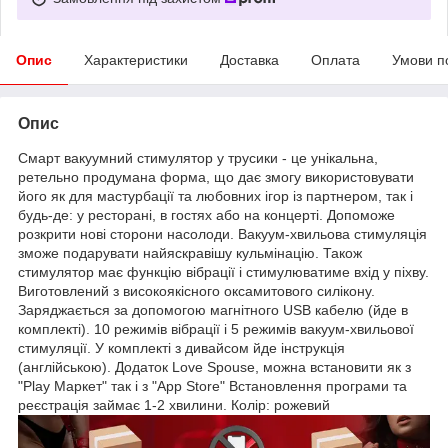
Опис
Характеристики
Доставка
Оплата
Умови п
Опис
Смарт вакуумний стимулятор у трусики - це унікальна,
ретельно продумана форма, що дає змогу використовувати
його як для мастурбації та любовних ігор із партнером, так і
будь-де: у ресторані, в гостях або на концерті. Допоможе
розкрити нові сторони насолоди. Вакуум-хвильова стимуляція
зможе подарувати найяскравішу кульмінацію. Також
стимулятор має функцію вібрації і стимулюватиме вхід у піхву.
Виготовлений з високоякісного оксамитового силікону.
Заряджається за допомогою магнітного USB кабелю (йде в
комплекті). 10 режимів вібрації і 5 режимів вакуум-хвильової
стимуляції. У комплекті з дивайсом йде інструкція
(англійською). Додаток Love Spouse, можна встановити як з
"Play Маркет" так і з "App Store" Встановлення програми та
реєстрація займає 1-2 хвилини. Колір: рожевий