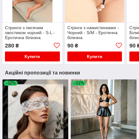
Стринги з лисячим
Стрінги з намистинками -
Стрі
хвостиком чорний - S-L -
Чорний - S/M - Еротична
Біли
Еротична білизна
білизна
біли
280
90
90
₴
₴
Купити
Купити
Акційні пропозиції та новинки
–12%
–11%