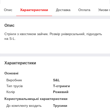
Опис
Характеристики
Доставка
Оплата
Умови 
Опис
Стрінги з хвостиком зайчик. Розмір універсальний, підходить
на S-L.
Характеристики
Основні
Виробник
S&L
Тип трусів
T-стринги
Колір
Рожевий
Користувальницькі характеристики
До комплекту входить
Трусики