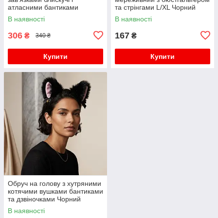
атласними бантиками
та стрінгами L/XL Чорний
S/M/L/XL (2,3,4) Чорні
В наявності
В наявності
306
167
₴
₴
340 ₴
Купити
Купити
Обруч на голову з хутряними
котячими вушками бантиками
та дзвіночками Чорний
В наявності