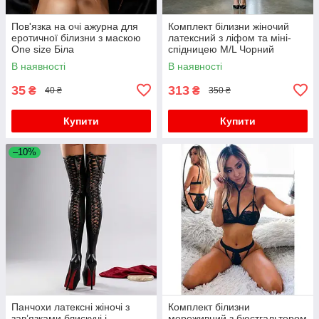
Пов'язка на очі ажурна для
Комплект білизни жіночий
еротичної білизни з маскою
латексний з ліфом та міні-
One size Біла
спідницею M/L Чорний
В наявності
В наявності
35
313
₴
₴
40 ₴
350 ₴
Купити
Купити
–10%
Панчохи латексні жіночі з
Комплект білизни
зав’язками блискучі і
мереживний з бюстгальтером