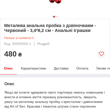
Металева анальна пробка з дзвіночками -
Червоний - 3,4*8,2 см - Анальні іграшки
Немає в наявності
Код: X0000556-1
Роздріб
480
₴
Опис
Характеристики
Доставка
Оплата
Умови п
Опис
Якщо ви хочете здивувати свого партнера чимось новеньким і
внести в інтимне життя приємну різноманітність, зверніть
увагу на металеву анальну пробку з кристалом і дзвіночками
від Art of Sex. Красива і пікантна штучка стане перлиною