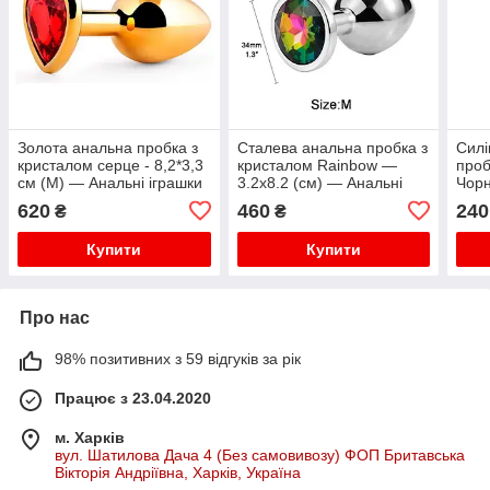
Золота анальна пробка з
Сталева анальна пробка з
Силі
кристалом серце - 8,2*3,3
кристалом Rainbow —
проб
см (M) — Анальні іграшки
3.2x8.2 (см) — Анальні
Чорн
іграшки
Анал
620
460
240
₴
₴
Купити
Купити
Про нас
98% позитивних з 59 відгуків за рік
Працює з 23.04.2020
м. Харків
вул. Шатилова Дача 4 (Без самовивозу) ФОП Бритавська
Вікторія Андріївна, Харків, Україна