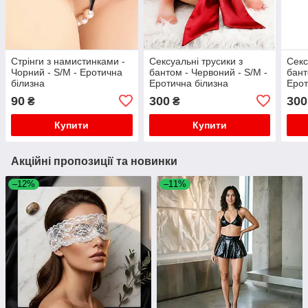
Стрінги з намистинками -
Сексуальні трусики з
Секс
Чорний - S/M - Еротична
бантом - Червоний - S/M -
бант
білизна
Еротична білизна
Ерот
90
300
300
₴
₴
Купити
Купити
Акційні пропозиції та новинки
–12%
–11%