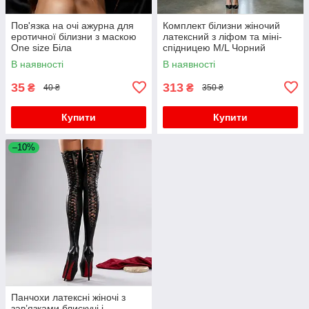
Пов'язка на очі ажурна для
Комплект білизни жіночий
еротичної білизни з маскою
латексний з ліфом та міні-
One size Біла
спідницею M/L Чорний
В наявності
В наявності
35
313
₴
₴
40 ₴
350 ₴
Купити
Купити
–10%
Панчохи латексні жіночі з
зав’язками блискучі і