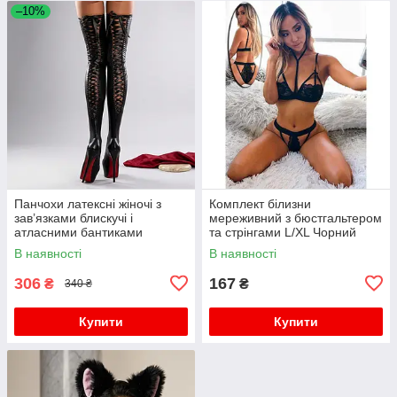
–10%
Панчохи латексні жіночі з
Комплект білизни
зав’язками блискучі і
мереживний з бюстгальтером
атласними бантиками
та стрінгами L/XL Чорний
S/M/L/XL (2,3,4) Чорні
В наявності
В наявності
306
167
₴
₴
340 ₴
Купити
Купити