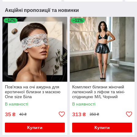
Акційні пропозиції та новинки
–12%
–11%
Пов'язка на очі ажурна для
Комплект білизни жіночий
еротичної білизни з маскою
латексний з ліфом та міні-
One size Біла
спідницею M/L Чорний
В наявності
В наявності
35
313
₴
₴
40 ₴
350 ₴
Купити
Купити