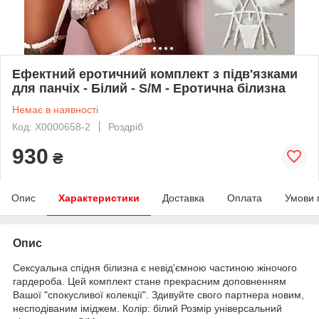
Ефектний еротичний комплект з підв'язками
для панчіх - Білий - S/M - Еротична білизна
Немає в наявності
Код: X0000658-2
Роздріб
930
₴
Опис
Характеристики
Доставка
Оплата
Умови 
Опис
Сексуальна спідня білизна є невід'ємною частиною жіночого
гардероба. Цей комплект стане прекрасним доповненням
Вашої "спокусливої колекції". Здивуйте свого партнера новим,
несподіваним іміджем. Колір: білий Розмір універсальний