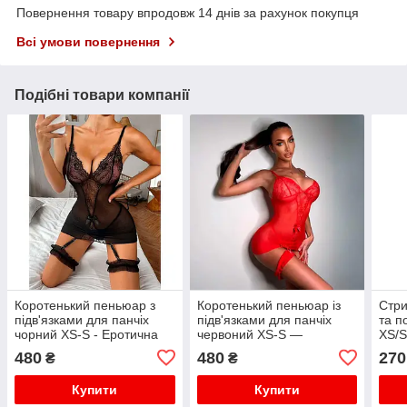
Повернення товару впродовж 14 днів за рахунок покупця
Всі умови повернення
Подібні товари компанії
Коротенький пеньюар з
Коротенький пеньюар із
Стри
підв'язками для панчіх
підв'язками для панчіх
та п
чорний XS-S - Еротична
червоний XS-S —
XS/S
білизна
Еротична білизна
біли
480
480
270
₴
₴
Купити
Купити