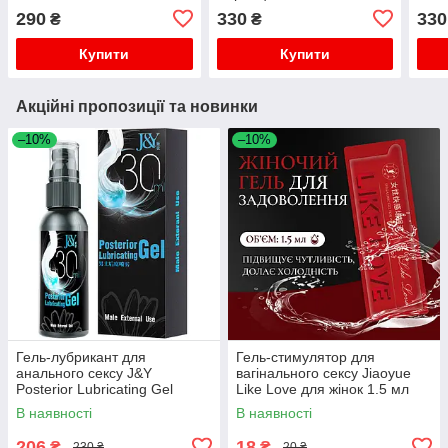
290
330
330
₴
₴
Купити
Купити
Акційні пропозиції та новинки
–10%
–10%
Гель-лубрикант для
Гель-стимулятор для
анального сексу J&Y
вагінального сексу Jiaoyue
Posterior Lubricating Gel
Like Love для жінок 1.5 мл
водний 20 мл з ефектом
без запаху
В наявності
В наявності
розслаблення
206
18
₴
₴
230 ₴
20 ₴