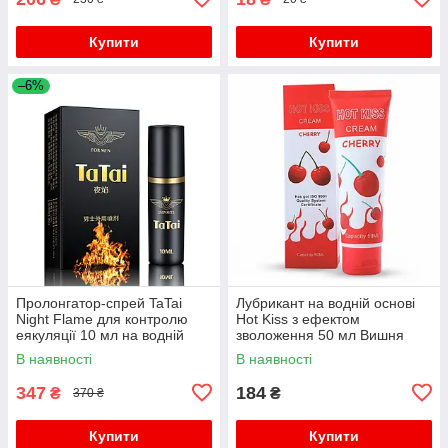
Купити
Купити
–6%
Пролонгатор-спрей TaTai
Лубрикант на водній основі
Night Flame для контролю
Hot Kiss з ефектом
еякуляції 10 мл на водній
зволоження 50 мл Вишня
основі
В наявності
В наявності
347
184
₴
₴
370 ₴
Купити
Купити