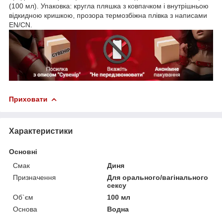
(100 мл). Упаковка: кругла пляшка з ковпачком і внутрішньою
відкидною кришкою, прозора термозбіжна плівка з написами
EN/СN.
Приховати
Характеристики
Основні
Смак
Диня
Призначення
Для орального/вагінального
сексу
Об`єм
100 мл
Основа
Водна