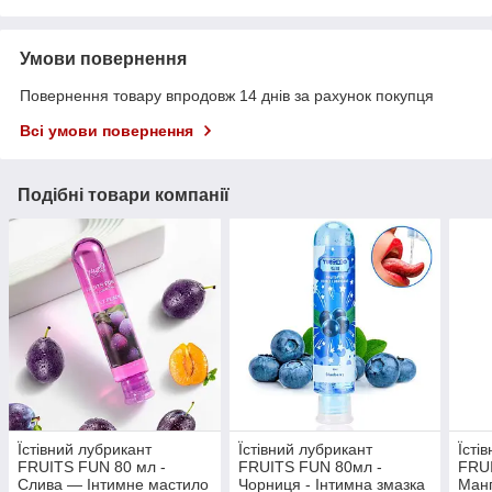
Умови повернення
Повернення товару впродовж 14 днів за рахунок покупця
Всі умови повернення
Подібні товари компанії
Їстівний лубрикант
Їстівний лубрикант
Їсті
FRUITS FUN 80 мл -
FRUITS FUN 80мл -
FRUI
Слива — Інтимне мастило
Чорниця - Інтимна змазка
Манг