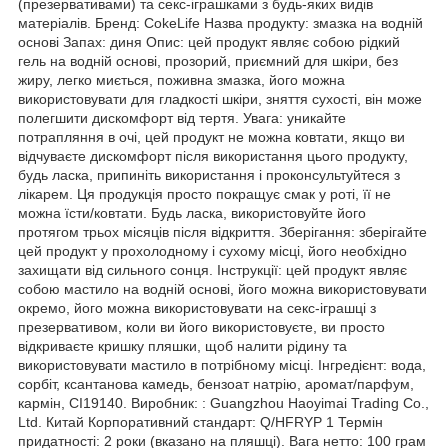
(презервативами) та секс-іграшками з будь-яких видів
матеріалів. Бренд: CokeLife Назва продукту: змазка на водній
основі Запах: диня Опис: цей продукт являє собою рідкий
гель на водній основі, прозорий, приємний для шкіри, без
жиру, легко миється, поживна змазка, його можна
використовувати для гладкості шкіри, зняття сухості, він може
полегшити дискомфорт від тертя. Увага: уникайте
потрапляння в очі, цей продукт не можна ковтати, якщо ви
відчуваєте дискомфорт після використання цього продукту,
будь ласка, припиніть використання і проконсультуйтеся з
лікарем. Ця продукція просто покращує смак у роті, її не
можна їсти/ковтати. Будь ласка, використовуйте його
протягом трьох місяців після відкриття. Зберігання: зберігайте
цей продукт у прохолодному і сухому місці, його необхідно
захищати від сильного сонця. Інструкції: цей продукт являє
собою мастило на водній основі, його можна використовувати
окремо, його можна використовувати на секс-іграшці з
презервативом, коли ви його використовуєте, ви просто
відкриваєте кришку пляшки, щоб налити рідину та
використовувати мастило в потрібному місці. Інгредієнт: вода,
сорбіт, ксантанова камедь, бензоат натрію, аромат/парфум,
кармін, CI19140. Виробник: : Guangzhou Haoyimai Trading Co.,
Ltd. Китай Корпоративний стандарт: Q/HFRYP 1 Термін
придатності: 2 роки (вказано на пляшці). Вага нетто: 100 грам