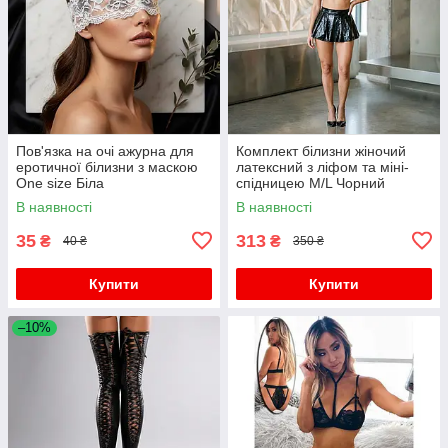
Пов'язка на очі ажурна для
Комплект білизни жіночий
еротичної білизни з маскою
латексний з ліфом та міні-
One size Біла
спідницею M/L Чорний
В наявності
В наявності
35
313
₴
₴
40 ₴
350 ₴
Купити
Купити
–10%