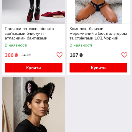
Панчохи латексні жіночі з
Комплект білизни
зав’язками блискучі і
мереживний з бюстгальтером
атласними бантиками
та стрінгами L/XL Чорний
S/M/L/XL (2,3,4) Чорні
В наявності
В наявності
306
167
₴
₴
340 ₴
Купити
Купити