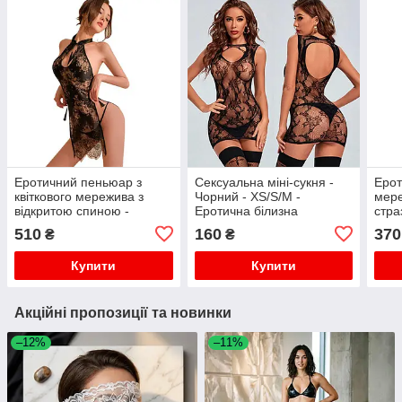
Еротичний пеньюар з
Сексуальна міні-сукня -
Ерот
квіткового мережива з
Чорний - XS/S/M -
мере
відкритою спиною -
Еротична білизна
стра
Чорний - XS/S/M -
510
160
370
₴
₴
Еротична білизна
Купити
Купити
Акційні пропозиції та новинки
–12%
–11%