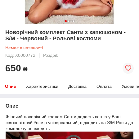
Новорічний комплект Санти з капюшоном -
S/M - Червоний - Рольові костюми
Немає в наявності
Код: X0000772
Роздріб
650
₴
Опис
Характеристики
Доставка
Оплата
Умови п
Опис
Жіночий новорічний костюм Санти додасть вогню у Ваші
святкові ночі! Розмір універсальний, підходить на S/M Ріжки до
комплекту не входять