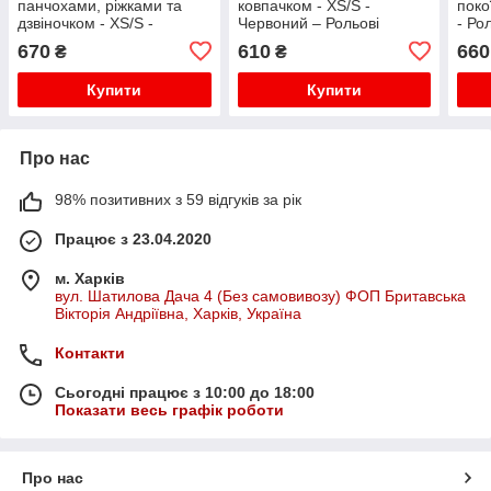
панчохами, ріжками та
ковпачком - XS/S -
поко
дзвіночком - XS/S -
Червоний – Рольові
- Ро
Червоний – Рольові
костюми
670
610
660
₴
₴
костюми
Купити
Купити
Про нас
98% позитивних з 59 відгуків за рік
Працює з 23.04.2020
м. Харків
вул. Шатилова Дача 4 (Без самовивозу) ФОП Бритавська
Вікторія Андріївна, Харків, Україна
Контакти
Сьогодні працює з 10:00 до 18:00
Показати весь графік роботи
Про нас