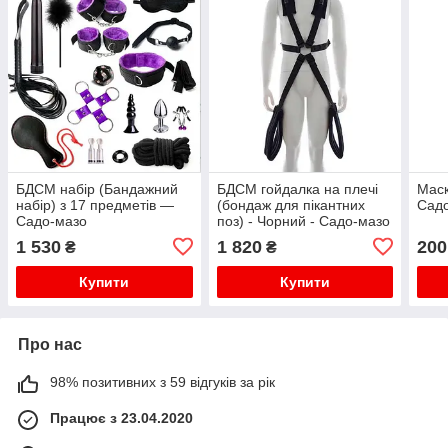
БДСМ набір (Бандажний
БДСМ гойдалка на плечі
Маск
набір) з 17 предметів —
(бондаж для пікантних
Сад
Садо-мазо
поз) - Чорний - Садо-мазо
1 530
1 820
200
₴
₴
Купити
Купити
Про нас
98% позитивних з 59 відгуків за рік
Працює з 23.04.2020