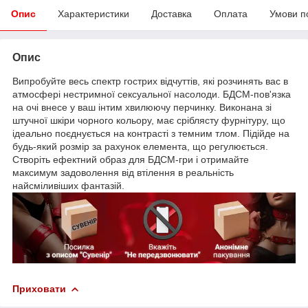
Опис
Характеристики
Доставка
Оплата
Умови п
Опис
Випробуйте весь спектр гострих відчуттів, які розчинять вас в
атмосфері нестримної сексуальної насолоди. БДСМ-пов'язка
на очі внесе у ваш інтим хвилюючу перчинку. Виконана зі
штучної шкіри чорного кольору, має сріблясту фурнітуру, що
ідеально поєднується на контрасті з темним тлом. Підійде на
будь-який розмір за рахунок елемента, що регулюється.
Створіть ефектний образ для БДСМ-гри і отримайте
максимум задоволення від втілення в реальність
найсміливіших фантазій.
Приховати