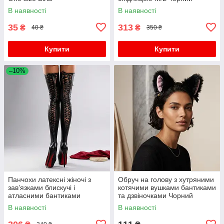
В наявності
В наявності
35
313
₴
₴
40 ₴
350 ₴
Купити
Купити
–10%
Панчохи латексні жіночі з
Обруч на голову з хутряними
зав’язками блискучі і
котячими вушками бантиками
атласними бантиками
та дзвіночками Чорний
S/M/L/XL (2,3,4) Чорні
В наявності
В наявності