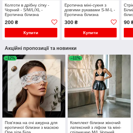
Колготи в дрібну сітку -
Еротична міні-сукня з
Стрі
Чорний - S/M/L/XL -
довгими рукавами S-M-L -
Біли
Еротична білизна
Еротична білизна
біли
200
300
90
₴
₴
Купити
Купити
Акційні пропозиції та новинки
–12%
–11%
Пов'язка на очі ажурна для
Комплект білизни жіночий
еротичної білизни з маскою
латексний з ліфом та міні-
One size Біла
спідницею M/L Чорний