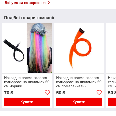
Всі умови повернення
Подібні товари компанії
Накладне пасмо волосся
Накладне пасмо волосся
Накл
кольорове на шпильках 60
кольорове на шпильках 60
коль
см Чорний
см помаранчевий
см Б
70
50
50
₴
₴
Купити
Купити