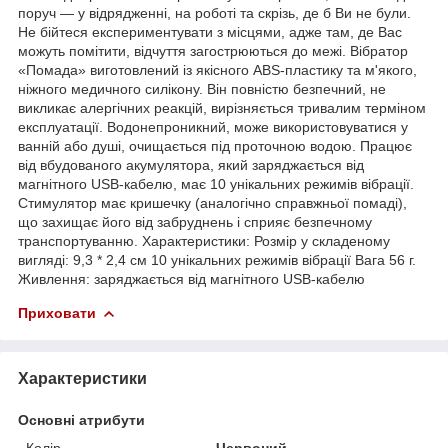
поруч — у відрядженні, на роботі та скрізь, де б Ви не були.
Не бійтеся експериментувати з місцями, адже там, де Вас
можуть помітити, відчуття загострюються до межі. Вібратор
«Помада» виготовлений із якісного ABS-пластику та м'якого,
ніжного медичного силікону. Він повністю безпечний, не
викликає алергічних реакцій, вирізняється тривалим терміном
експлуатації. Водонепроникний, може використовуватися у
ванній або душі, очищається під проточною водою. Працює
від вбудованого акумулятора, який заряджається від
магнітного USB-кабелю, має 10 унікальних режимів вібрації.
Стимулятор має кришечку (аналогічно справжньої помаді),
що захищає його від забруднень і сприяє безпечному
транспортуванню. Характеристики: Розмір у складеному
вигляді: 9,3 * 2,4 см 10 унікальних режимів вібрації Вага 56 г.
Живлення: заряджається від магнітного USB-кабелю
Приховати
Характеристики
Основні атрибути
Колір
Червоний