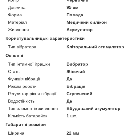
Довжина
95 см
Форма
Помада
Матеріал
Медичний силікон
Живлення
Акумулятор
Користувальницькі характеристики
Тип вібратора
Кліторальний стимулятор
Основні
Тип інтимної іграшки
Вибратор
Стать
Жіночий
Функція вібрації
Да
Режим роботи
Вібрація
Регулятор рівня вібрації
Ступеневий
Водостійкість
Да
Тип елементів живлення
Вбудований акумулятор
Кількість батарейок
1 шт.
Габаритні розміри
Ширина
22 мм