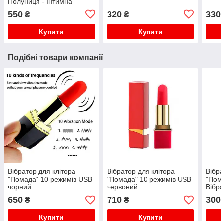
Полуниця - Інтимна
змазка
550
320
330
₴
₴
Купити
Купити
Подібні товари компанії
Вібратор для клітора
Вібратор для клітора
Вібр
"Помада" 10 режимів USB
"Помада" 10 режимів USB
"Пом
чорний
червоний
Вібр
650
710
300
₴
₴
Купити
Купити