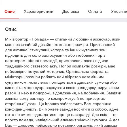
Опис
Характеристики
Доставка
Оплата
Умови п
Опис
Мінівібратор «Помада» — стильний любовний аксесуар, який
має незвичайний дизайн і компактні розміри. Призначений
для активної стимуляції клітора та інших чутливих зон,
підходить для соло застосування або любовних ігор з
партнером: ніжної прелюдії, пристрасних ласок під час
традиційного статевого акту. Попри компактні розміри, має
неймовірно потужний моторчик. Оригінальна форма та
мініатюрні розміри роблять цей вібратор незамінним
супутником, який легко поміщається в дамській сумочці або
кишені та може супроводжувати свою володарку, вирушаючи
разом із нею в подорожі, відрядження, на побачення. Завдяки
зовнішньому вигляду не компрометує й не привертає
сторонньої уваги. Ця іграшка забезпечить Вам справжню
конфіденційність. Ви можете завжди носити її із собою, адже
ніхто не зможе здогадатися, що це насправді. Для всіх — це
просто помада, невіддільний елемент жіночої сумочки. А для
Вас — джерело неймовірно потужних оргазмів, який завжди