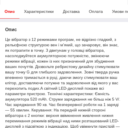
Опис
Характеристики
Доставка
Оплата
Умови п
Опис
Це вібратор з 12 режимами програм, не відрізно гладкий, з
рельєфною структурою вен і м'який, що зачаровує, він знає,
як потрапити в точку. З двигунам у головці вібратора,
насолоджуйтеся акумуляторною потужністю, змінюючи
режими вібрації, кожен із них призначений для збудження
ваших почуттів. Дозвольте ребристому дизайну стимулювати
вашу точку G для глибшого задоволення. Зовні тверда ручка
впевнено тримається в руці, даючи змогу стимулювати ваш
клітор, доставляючи потужне та задоволення від якого у вас
перехопить подих.А світний LED-дисплей покаже всі
параметри пристрою. Технічні характеристики: Ємність
акумулятора 520 mAh. Струми заряджання не більш ніж 5 V/.
Час заряджання 90 хв. Час безперервної роботи на 1 заряді
— 55 хвилин. Керування: На передній нижній стороні
вібратора є 2 кнопки: верхня ввімкнення живлення нижня
перемикання режимів вібрації над ними розташований LED-
дисплей з підсвіткою з індикацією. Щоб увімкнути пристрій —