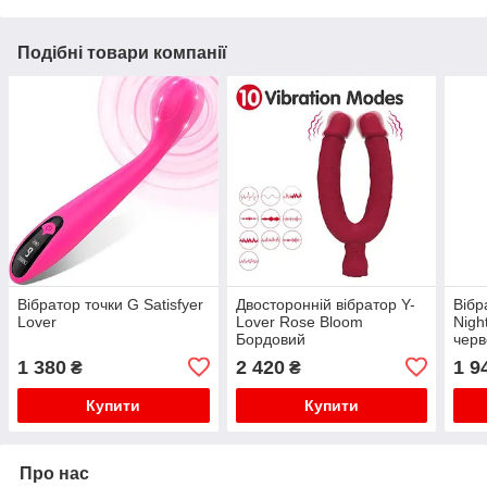
Подібні товари компанії
Вібратор точки G Satisfyer
Двосторонній вібратор Y-
Вібр
Lover
Lover Rose Bloom
Nigh
Бордовий
чер
1 380
2 420
1 9
₴
₴
Купити
Купити
Про нас