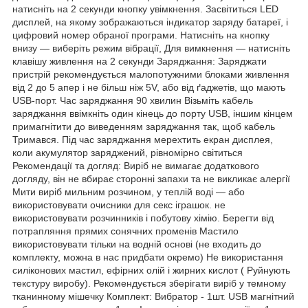
натисніть на 2 секунди кнопку увімкнення. Засвітиться LED
дисплей, на якому зображаються індикатор заряду батареї, і
цифровий номер обраної програми. Натисніть на кнопку
внизу — виберіть режим вібрації, Для вимкнення — натисніть
клавішу живлення на 2 секунди Заряджання: Заряджати
пристрій рекомендується малопотужними блоками живлення
від 2 до 5 апер і не більш ніж 5V, або від ґаджетів, що мають
USB-порт. Час заряджання 90 хвилин Візьміть кабель
заряджання ввімкніть один кінець до порту USB, іншим кінцем
примагнітити до виведенням заряджання так, щоб кабель
Тримався. Під час заряджання мерехтить екран дисплея,
коли акумулятор заряджений, рівномірно світиться
Рекомендації та догляд: Виріб не вимагає додаткового
догляду, він не вбирає сторонні запахи та не викликає алергії
Мити виріб мильним розчином, у теплій воді — або
використовувати очисники для секс іграшок. не
використовувати розчинників і побутову хімію. Берегти від
потрапляння прямих сонячних променів Мастило
використовувати тільки на водній основі (не входить до
комплекту, можна в нас придбати окремо) Не використання
силіконових мастил, ефірних олій і жирних кислот ( Руйнують
текстуру виробу). Рекомендується зберігати виріб у темному
тканинному мішечку Комплект: Вибратор - 1шт. USB магнітний