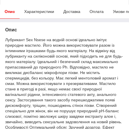
Опис
Характеристики
Доставка
Оплата
Умови п
Опис
Лубрикант Sex Nsese на водній основі ідеально імітує
природне мастило. Його можна використовувати разом із
інтимними іграшками будь-якого матеріалу. На відміну від
лубриканту на силіконовій основі, який підходить не для будь-
якого матеріалу. Ідеальний і безпечний склад максимально
припасований до природного Ph. Відповідно, мастило не
викликає дисбаланс мікрофлори піхви. Не містить
спермицидів, без кольору. Має легкий ментоловий аромат і
смак. Можна використовувати з презервативами. Мастило
стане в пригоді в разі, якщо немає своєї природної
вагінальної рідини, інтенсивного статевого акту, анального
сексу. Застосування такого засобу перешкоджатиме появі
дискомфорту, тріщин, пошкоджень стінок піхви. Створений
спеціально для жінок, він не порушує природний pH-баланс
слизової, помітно зволожує шкіру завдяки екстракту алое і,
звичайно, виводить сексуальне задоволення на новий рівень.
Особливості Оптимальний обсяг. Зручний дозатор. Ефект