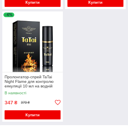
Купити
Купити
–6%
Пролонгатор-спрей TaTai
Night Flame для контролю
еякуляції 10 мл на водній
основі
В наявності
347
₴
370 ₴
Купити