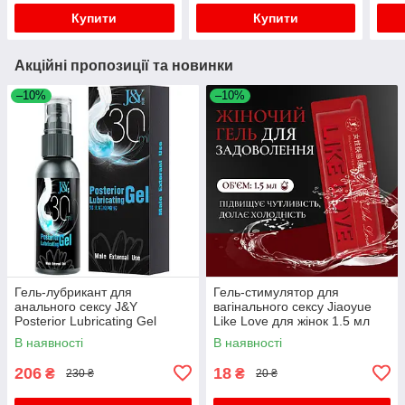
Купити
Купити
Акційні пропозиції та новинки
–10%
–10%
Гель-лубрикант для
Гель-стимулятор для
анального сексу J&Y
вагінального сексу Jiaoyue
Posterior Lubricating Gel
Like Love для жінок 1.5 мл
водний 20 мл з ефектом
без запаху
В наявності
В наявності
розслаблення
206
18
₴
₴
230 ₴
20 ₴