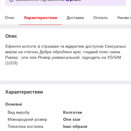
Опис
Характеристики
Доставка
Оплата
Умови 
Опис
Єфектні колготи зі стразами та відкритим доступом Сексуальні
вирізи на стегнах Добре оброблені краї, гладкий пояс-гумка
Рамер : one size Розмір універсальний, підходить на XS/S/M
(1/2/3)
Характеристики
Основні
Вид виробу
Колготки
Міжнародний розмір
One size
Тематика костюма
Інші образи