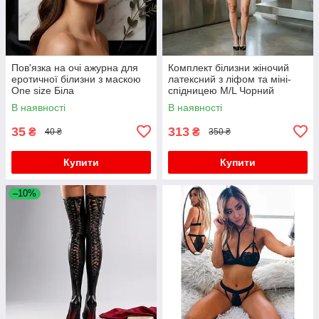
Пов'язка на очі ажурна для
Комплект білизни жіночий
еротичної білизни з маскою
латексний з ліфом та міні-
One size Біла
спідницею M/L Чорний
В наявності
В наявності
35
313
₴
₴
40 ₴
350 ₴
Купити
Купити
–10%