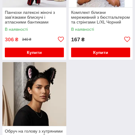
Панчохи латексні жіночі з
Комплект білизни
зав’язками блискучі і
мереживний з бюстгальтером
атласними бантиками
та стрінгами L/XL Чорний
S/M/L/XL (2,3,4) Чорні
В наявності
В наявності
306
167
₴
₴
340 ₴
Купити
Купити
Обруч на голову з хутряними