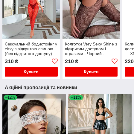
Сексуальний бодистокінг у
Колготки Very Sexy Shine з
Колг
сітку з відкритою спиною
відкритим доступом і
дост
(без відкритого доступу)
стразами - Чорний -
— XS
червоний — XS/S/M —
XS/S/M (1/2/3) - Еротична
Ерот
310
210
220
₴
₴
Еротична білизна
білизна
Купити
Купити
Акційні пропозиції та новинки
–12%
–11%