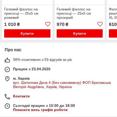
Гелевий фаллос на
Гелевий фаллос на
Фалл
присосці — 25х5 см
присосці — 25х5 см
реал
рожевий
прозорий
XL 2
1 010
970
610
₴
₴
Купити
Купити
Про нас
98% позитивних з 59 відгуків за рік
Працює з 23.04.2020
м. Харків
вул. Шатилова Дача 4 (Без самовивозу) ФОП Бритавська
Вікторія Андріївна, Харків, Україна
Контакти
Сьогодні працює з 10:00 до 18:00
Показати весь графік роботи