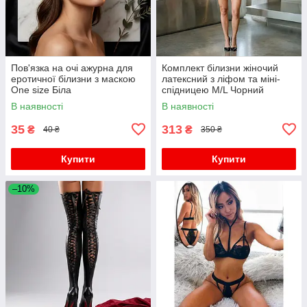
Пов'язка на очі ажурна для
Комплект білизни жіночий
еротичної білизни з маскою
латексний з ліфом та міні-
One size Біла
спідницею M/L Чорний
В наявності
В наявності
35
313
₴
₴
40 ₴
350 ₴
Купити
Купити
–10%