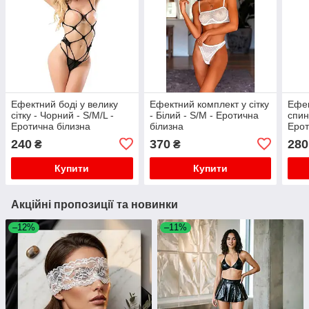
Ефектний боді у велику
Ефектний комплект у сітку
Ефек
сітку - Чорний - S/M/L -
- Білий - S/M - Еротична
спин
Еротична білизна
білизна
Ерот
240
370
280
₴
₴
Купити
Купити
Акційні пропозиції та новинки
–12%
–11%