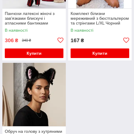
Панчохи латексні жіночі з
Комплект білизни
зав’язками блискучі і
мереживний з бюстгальтером
атласними бантиками
та стрінгами L/XL Чорний
S/M/L/XL (2,3,4) Чорні
В наявності
В наявності
306
167
₴
₴
340 ₴
Купити
Купити
Обруч на голову з хутряними