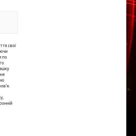
ття свої
уючи
и по
го
рашку
ння
бою
ов'я.
у,
ронній