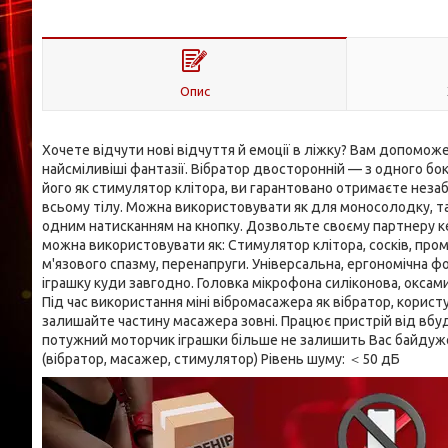
Опис
Хочете відчути нові відчуття й емоції в ліжку? Вам допомож
найсміливіші фантазії. Вібратор двосторонній — з одного бо
його як стимулятор клітора, ви гарантовано отримаєте незаб
всьому тілу. Можна використовувати як для моносолодку, так
одним натисканням на кнопку. Дозвольте своєму партнеру ке
можна використовувати як: Стимулятор клітора, сосків, про
м'язового спазму, перенапруги. Універсальна, ергономічна ф
іграшку куди завгодно. Головка мікрофона силіконова, оксам
Під час використання міні вібромасажера як вібратор, корис
залишайте частину масажера зовні. Працює пристрій від вбу
потужний моторчик іграшки більше не залишить Вас байдужою
(вібратор, масажер, стимулятор) Рівень шуму: ＜50 дБ