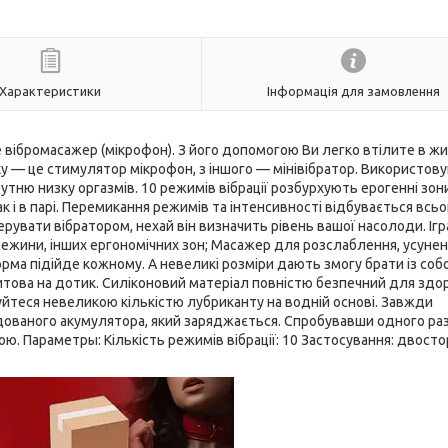
Характеристики
Інформація для замовлення
е вібромасажер (мікрофон). З його допомогою Ви легко втілите в жи
ку — це стимулятор мікрофон, з іншого — мінівібратор. Використов
утню низку оргазмів. 10 режимів вібрації розбурхують ерогенні зон
 і в парі. Перемикання режимів та інтенсивності відбувається всьо
рувати вібратором, нехай він визначить рівень вашої насолоди. Іг
межини, інших ергономічних зон; Масажер для розслаблення, усуне
орма підійде кожному. А невеликі розміри дають змогу брати із со
итова на дотик. Силіконовий матеріал повністю безпечний для здор
туйтеся невеликою кількістю лубриканту на водній основі. Завжди
дованого акумулятора, який заряджається. Спробувавши одного раз
. Параметры: Кількість режимів вібрації: 10 Застосування: двосто