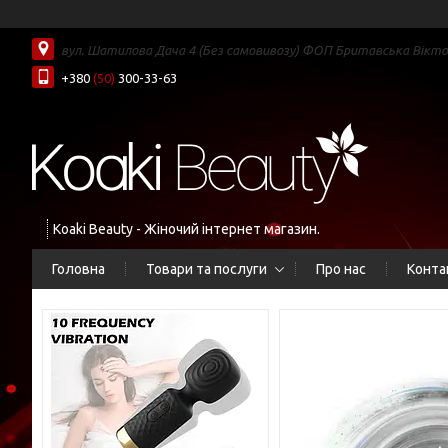
вул. Шатилова Дача 4 (Без самовивозу) ФОП Бритавська Вікторі
+380
(50)
300-33-63
Koaki Beauty - Жіночий інтернет магазин.
Головна
Товари та послуги
Про нас
Конта