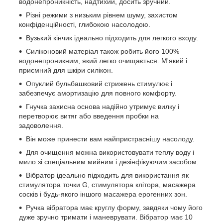
водонепроникність, надтихий, досить зручний.
Різні режими з низьким рівнем шуму, захистом
конфіденційності, глибокою насолодою.
Вузький кінчик ідеально підходить для легкого входу.
Силіконовий матеріал також робить його 100%
водонепроникним, який легко очищається. М'який і
приємний для шкіри силікон.
Опуклий бульбашковий стрижень стимулює і
забезпечує амортизацію для повного комфорту.
Гнучка захисна основа надійно утримує вилку і
перетворює витяг або введення пробки на
задоволення.
Він може принести вам найпристраснішу насолоду.
Для очищення можна використовувати теплу воду і
мило зі спеціальним мийним і дезінфікуючим засобом.
Вібратор ідеально підходить для використання як
стимулятора точки G, стимулятора клітора, масажера
сосків і будь-якого іншого масажера ерогенних зон.
Ручка вібратора має круглу форму, завдяки чому його
дуже зручно тримати і маневрувати. Вібратор має 10