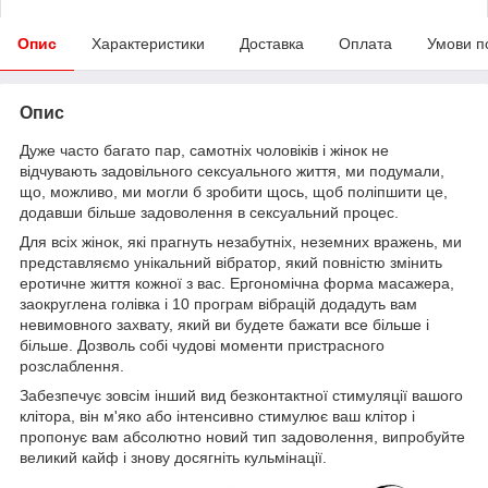
Опис
Характеристики
Доставка
Оплата
Умови п
Опис
Дуже часто багато пар, самотніх чоловіків і жінок не
відчувають задовільного сексуального життя, ми подумали,
що, можливо, ми могли б зробити щось, щоб поліпшити це,
додавши більше задоволення в сексуальний процес.
Для всіх жінок, які прагнуть незабутніх, неземних вражень, ми
представляємо унікальний вібратор, який повністю змінить
еротичне життя кожної з вас. Ергономічна форма масажера,
заокруглена голівка і 10 програм вібрацій додадуть вам
невимовного захвату, який ви будете бажати все більше і
більше. Дозволь собі чудові моменти пристрасного
розслаблення.
Забезпечує зовсім інший вид безконтактної стимуляції вашого
клітора, він м'яко або інтенсивно стимулює ваш клітор і
пропонує вам абсолютно новий тип задоволення, випробуйте
великий кайф і знову досягніть кульмінації.