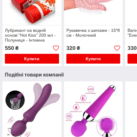
Лубрикант на водній
Рукавичка з шипами - 15*8
Вагі
основі "Hot Kiss" 200 мл -
см - Молочний
"Eve
Полуниця - Інтимна
змазка
550
320
330
₴
₴
Купити
Купити
Подібні товари компанії