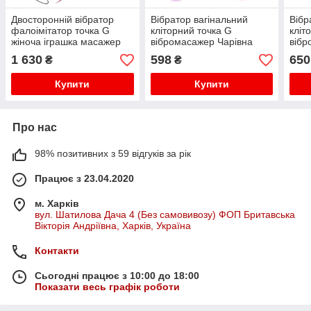
Двосторонній вібратор
Вібратор вагінальний
Вібр
фалоімітатор точка G
кліторний точка G
кліт
жіноча іграшка масажер
вібромасажер Чарівна
вібр
для тіла Фіолетовий
паличка Magic Wand
пали
1 630
598
650
₴
₴
Купити
Купити
Про нас
98% позитивних з 59 відгуків за рік
Працює з 23.04.2020
м. Харків
вул. Шатилова Дача 4 (Без самовивозу) ФОП Бритавська
Вікторія Андріївна, Харків, Україна
Контакти
Сьогодні працює з 10:00 до 18:00
Показати весь графік роботи