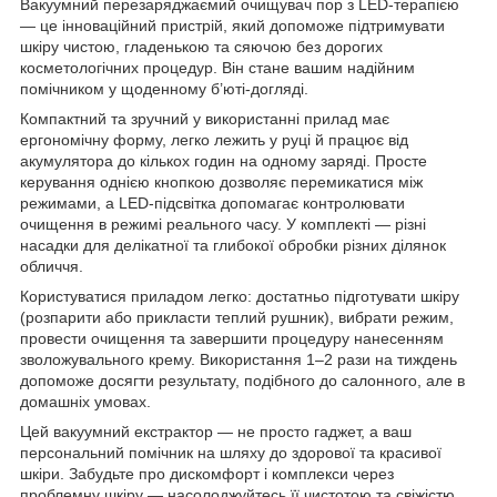
Вакуумний перезаряджаємий очищувач пор з LED-терапією
— це інноваційний пристрій, який допоможе підтримувати
шкіру чистою, гладенькою та сяючою без дорогих
косметологічних процедур. Він стане вашим надійним
помічником у щоденному б’юті-догляді.
Компактний та зручний у використанні прилад має
ергономічну форму, легко лежить у руці й працює від
акумулятора до кількох годин на одному заряді. Просте
керування однією кнопкою дозволяє перемикатися між
режимами, а LED-підсвітка допомагає контролювати
очищення в режимі реального часу. У комплекті — різні
насадки для делікатної та глибокої обробки різних ділянок
обличчя.
Користуватися приладом легко: достатньо підготувати шкіру
(розпарити або прикласти теплий рушник), вибрати режим,
провести очищення та завершити процедуру нанесенням
зволожувального крему. Використання 1–2 рази на тиждень
допоможе досягти результату, подібного до салонного, але в
домашніх умовах.
Цей вакуумний екстрактор — не просто гаджет, а ваш
персональний помічник на шляху до здорової та красивої
шкіри. Забудьте про дискомфорт і комплекси через
проблемну шкіру — насолоджуйтесь її чистотою та свіжістю