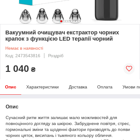
Вакуумний очищувач екстрактор чорних
крапок з функцією LED терапії чорний
Немає в наявності
Код: 2473543816
Роздріб
1 040
₴
Опис
Характеристики
Доставка
Оплата
Умови п
Опис
Сучасний ритм життя залишає мало можливостей для
повноцінного догляду за шкірою. Забруднене повітря, стрес,
гормональні зміни та щоденні фактори призводять до появи
чорних цяток, висипань і тьмяного кольору обличчя.