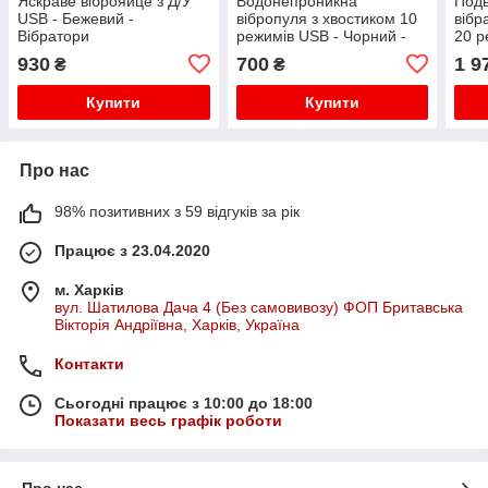
Яскраве віброяйце з Д/У
Водонепроникна
Подв
USB - Бежевий -
вібропуля з хвостиком 10
вібр
Вібратори
режимів USB - Чорний -
20 р
Вібратори
930
700
1 9
₴
₴
Купити
Купити
Про нас
98% позитивних з 59 відгуків за рік
Працює з 23.04.2020
м. Харків
вул. Шатилова Дача 4 (Без самовивозу) ФОП Бритавська
Вікторія Андріївна, Харків, Україна
Контакти
Сьогодні працює з 10:00 до 18:00
Показати весь графік роботи
Про нас