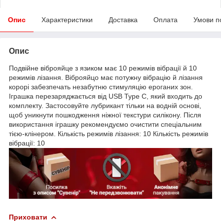
Опис
Характеристики
Доставка
Оплата
Умови п
Опис
Подвійне віброяйце з язиком має 10 режимів вібрації й 10
режимів лізання. Віброяйцо має потужну вібрацію й лізання
корорі забезпечать незабутню стимуляцію ероганих зон.
Іграшка перезаряджається від USB Type C, який входить до
комплекту. Застосовуйте лубрикант тільки на водній основі,
щоб уникнути пошкодження ніжної текстури силікону. Після
використання іграшку рекомендуємо очистити спеціальним
тією-клінером. Кількість режимів лізання: 10 Кількість режимів
вібрації: 10
Приховати