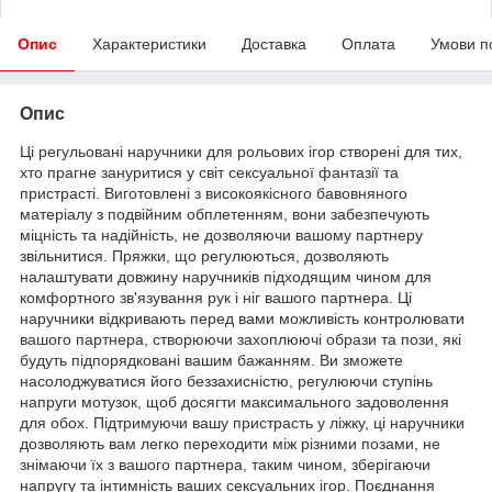
Опис
Характеристики
Доставка
Оплата
Умови п
Опис
Ці регульовані наручники для рольових ігор створені для тих,
хто прагне зануритися у світ сексуальної фантазії та
пристрасті. Виготовлені з високоякісного бавовняного
матеріалу з подвійним обплетенням, вони забезпечують
міцність та надійність, не дозволяючи вашому партнеру
звільнитися. Пряжки, що регулюються, дозволяють
налаштувати довжину наручників підходящим чином для
комфортного зв'язування рук і ніг вашого партнера. Ці
наручники відкривають перед вами можливість контролювати
вашого партнера, створюючи захоплюючі образи та пози, які
будуть підпорядковані вашим бажанням. Ви зможете
насолоджуватися його беззахисністю, регулюючи ступінь
напруги мотузок, щоб досягти максимального задоволення
для обох. Підтримуючи вашу пристрасть у ліжку, ці наручники
дозволяють вам легко переходити між різними позами, не
знімаючи їх з вашого партнера, таким чином, зберігаючи
напругу та інтимність ваших сексуальних ігор. Поєднання