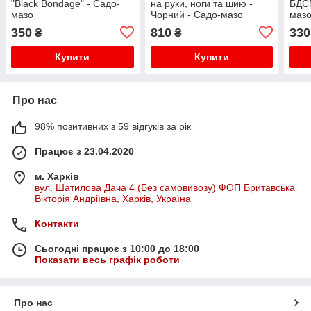
"Black Bondage" - Садо-
на руки, ноги та шию -
БДСМ
мазо
Чорний - Садо-мазо
маз
350
810
330
₴
₴
Купити
Купити
Про нас
98% позитивних з 59 відгуків за рік
Працює з 23.04.2020
м. Харків
вул. Шатилова Дача 4 (Без самовивозу) ФОП Бритавська
Вікторія Андріївна, Харків, Україна
Контакти
Сьогодні працює з 10:00 до 18:00
Показати весь графік роботи
Про нас