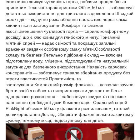
ефективно знижує чутливість горла, роблячи процес більш
приємним.Технічні характеристики:Об'єм 50 мл — забезпечує
достатньо використання для тривалого задоволення.Швидкий
ефект дії — відчутне розслаблення настає вже через кілька
хвилин після застосування.Комфорт та смакові
якості:Зменшення чутливості горла — сприяє комфортному
досвіду, що є ключовим для глибокого мінету.Приємний
м'ятний спрей — надає свіжості та покращує загальні
враження завдяки особливому смаку м'яти.Особливості
складу та безпеки:Ретельно підібраний склад — включає
підготовлену воду, гліцерин, підсолоджувачі та натуральний
загусник для безпечного використання.Наявність харчових
консервантів — забезпечує тривале зберігання продукту без
втрати властивостей.Практичність та
застосування:Компактний розмір флакона — дозволяє зручно
брати засіб з собою та використовувати дискретно.Легке
одноразове розпилення — забезпечує швидке та гігієнічне
нанесення необхідної дози.Комплектація: Оральний спрей
PinkNight об'ємом 50 мл у флаконі з розпилювачем, готовий
до використання.Догляд: Зберігати флакон щільно закритим у
сухому, темному місці, недоступному для дітей.