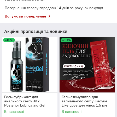
Повернення товару впродовж 14 днів за рахунок покупця
Всі умови повернення
Акційні пропозиції та новинки
–10%
–10%
Гель-лубрикант для
Гель-стимулятор для
анального сексу J&Y
вагінального сексу Jiaoyue
Posterior Lubricating Gel
Like Love для жінок 1.5 мл
водний 20 мл з ефектом
без запаху
В наявності
В наявності
розслаблення