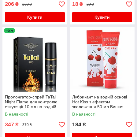
206
18
₴
₴
230 ₴
20 ₴
Купити
Купити
–6%
Пролонгатор-спрей TaTai
Лубрикант на водній основі
Night Flame для контролю
Hot Kiss з ефектом
еякуляції 10 мл на водній
зволоження 50 мл Вишня
основі
В наявності
В наявності
347
184
₴
₴
370 ₴