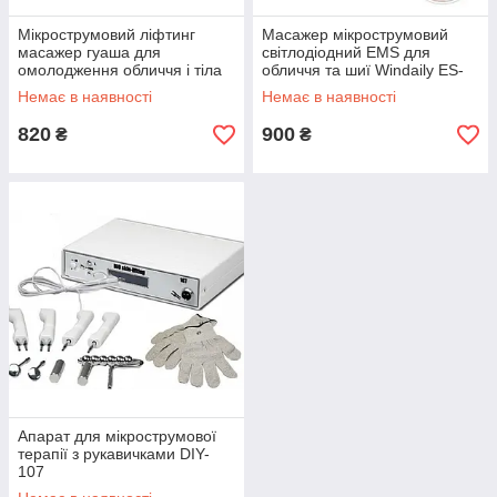
Мікрострумовий ліфтинг
Масажер мікрострумовий
масажер гуаша для
світлодіодний EMS для
омолодження обличчя і тіла
обличчя та шиї Windaily ES-
1081 Білий
Немає в наявності
Немає в наявності
820
900
₴
₴
Апарат для мікрострумової
терапії з рукавичками DIY-
107