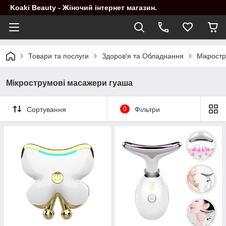
Koaki Beauty - Жіночий інтернет магазин.
Товари та послуги
Здоров'я та Обладнання
Мікрост
Мікрострумові масажери гуаша
Сортування
0
Фільтри